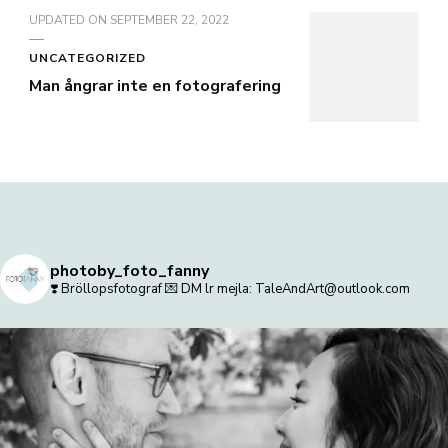
UPDATED ON
SEPTEMBER 22, 2022
UNCATEGORIZED
Man ångrar inte en fotografering
photoby_foto_fanny
❣️ Bröllopsfotograf
💌 DM lr mejla: TaleAndArt@outlook.com